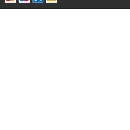
×
...