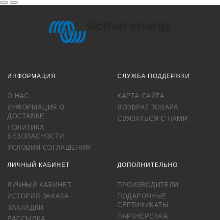
ИНФОРМАЦИЯ
СЛУЖБА ПОДДЕРЖКИ
О НАС
КАРТА САЙТА
ИНФОРМАЦИЯ О
ВОЗВРАТ ТОВАРА
ДОСТАВКЕ
СВЯЗАТЬСЯ С НАМИ
ПОЛИТИКА
БЕЗОПАСНОСТИ
УСЛОВИЯ СОГЛАШЕНИЯ
ЛИЧНЫЙ КАБИНЕТ
ДОПОЛНИТЕЛЬНО
ЛИЧНЫЙ КАБИНЕТ
ПРОИЗВОДИТЕЛИ
ИСТОРИЯ ЗАКАЗА
ПОДАРОЧНЫЕ
СЕРТИФИКАТЫ
ЗАКЛАДКИ
ПАРТНЁРСКАЯ
РАССЫЛКА