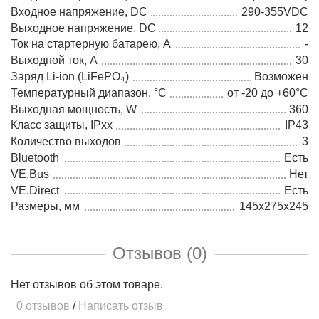
Входное напряжение, DC
290-355VDC
Выходное напряжение, DC
12
Ток на стартерную батарею, А
-
Выходной ток, А
30
Заряд Li-ion (LiFePO₄)
Возможен
Температурный диапазон, °C
от -20 до +60°C
Выходная мощность, W
360
Класс защиты, IPхх
IP43
Количество выходов
3
Bluetooth
Есть
VE.Bus
Нет
VE.Direct
Есть
Размеры, мм
145x275x245
Отзывов (0)
Нет отзывов об этом товаре.
0 отзывов
/
Написать отзыв