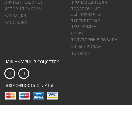
ЛИЧНЫЙ КАБИНЕТ
ПРОИЗВОДИТЕЛИ
ИСТОРИЯ ЗАКАЗА
ПОДАРОЧНЫЕ
СЕРТИФИКАТЫ
ЗАКЛАДКИ
ПАРТНЁРСКАЯ
РАССЫЛКА
ПРОГРАММА
АКЦИИ
ПОПУЛЯРНЫЕ ТОВАРЫ
ХИТЫ ПРОДАЖ
НОВИНКИ
НАШ МАГАЗИН В СОЦСЕТЯХ
ВОЗМОЖНОСТЬ ОПЛАТЫ
×
...