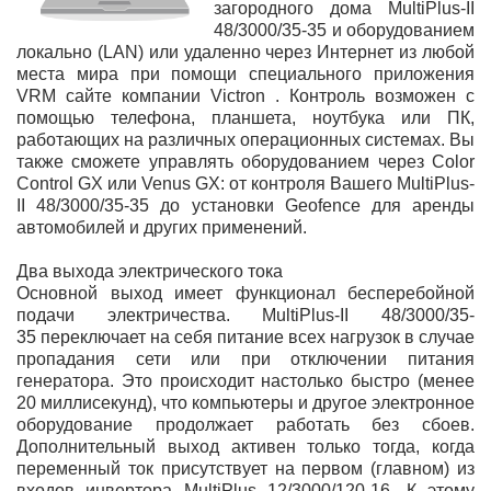
загородного дома MultiPlus-II
48/3000/35-35 и оборудованием
локально (LAN) или удаленно через Интернет из любой
места мира при помощи специального приложения
VRM сайте компании Victron . Контроль возможен с
помощью телефона, планшета, ноутбука или ПК,
работающих на различных операционных системах. Вы
также сможете управлять оборудованием через Color
Control GX или Venus GX: от контроля Вашего MultiPlus-
II 48/3000/35-35 до установки Geofence для аренды
автомобилей и других применений.
Два выхода электрического тока
Основной выход имеет функционал бесперебойной
подачи электричества. MultiPlus-II 48/3000/35-
35 переключает на себя питание всех нагрузок в случае
пропадания сети или при отключении питания
генератора. Это происходит настолько быстро (менее
20 миллисекунд), что компьютеры и другое электронное
оборудование продолжает работать без сбоев.
Дополнительный выход активен только тогда, когда
переменный ток присутствует на первом (главном) из
входов инвертора MultiPlus 12/3000/120-16. К этому