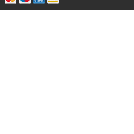
×
...