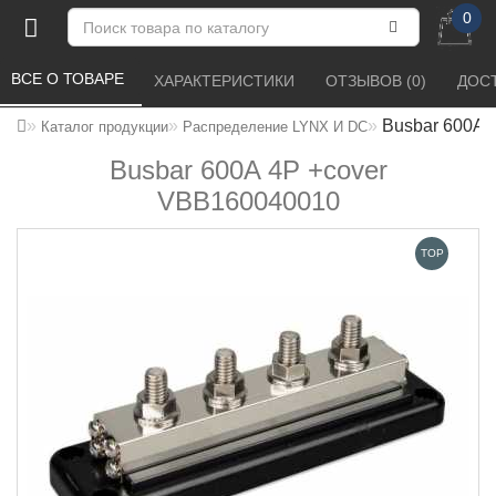
0
ВСЕ О ТОВАРЕ 
ХАРАКТЕРИСТИКИ 
ОТЗЫВОВ (0) 
ДОСТ
Busbar 600A 
Каталог продукции
Распределение LYNX И DC
Busbar 600A 4P +cover
VBB160040010
TOP