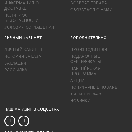
ИНФОРМАЦИЯ О
ВОЗВРАТ ТОВАРА
ДОСТАВКЕ
СВЯЗАТЬСЯ С НАМИ
ПОЛИТИКА
БЕЗОПАСНОСТИ
УСЛОВИЯ СОГЛАШЕНИЯ
ЛИЧНЫЙ КАБИНЕТ
ДОПОЛНИТЕЛЬНО
ЛИЧНЫЙ КАБИНЕТ
ПРОИЗВОДИТЕЛИ
ИСТОРИЯ ЗАКАЗА
ПОДАРОЧНЫЕ
СЕРТИФИКАТЫ
ЗАКЛАДКИ
ПАРТНЁРСКАЯ
РАССЫЛКА
ПРОГРАММА
АКЦИИ
ПОПУЛЯРНЫЕ ТОВАРЫ
ХИТЫ ПРОДАЖ
НОВИНКИ
НАШ МАГАЗИН В СОЦСЕТЯХ