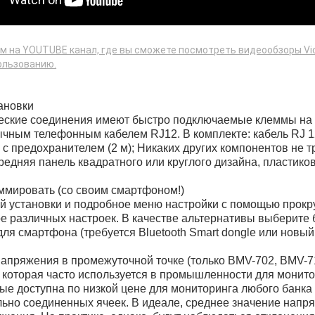
ам на YOUTUBE канал, где вы сможете посмотреть видеообзоры Vic
ользованию.
ановки
еские соединения имеют быстро подключаемые клеммы на п
чным телефонным кабелем RJ12. В комплекте: кабель RJ 12
 с предохранителем (2 м); Никаких других компонентов не т
редняя панель квадратного или круглого дизайна, пластико
ммировать (со своим смартфоном!)
й установки и подробное меню настройки с помощью прокр
е различных настроек. В качестве альтернативы выберите 
ля смартфона (требуется Bluetooth Smart dongle или новы
апряжения в промежуточной точке (только BMV-702, BMV-7
 которая часто используется в промышленности для монито
ые доступна по низкой цене для мониторинга любого банка 
ьно соединенных ячеек. В идеале, среднее значение напря