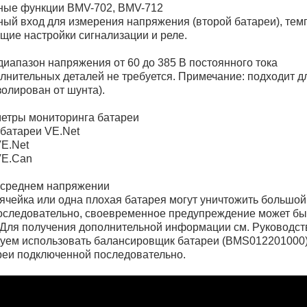
ные функции BMV-702, BMV-712
ый вход для измерения напряжения (второй батареи), тем
щие настройки сигнализации и реле.
иапазон напряжения от 60 до 385 В постоянного тока
лнительных деталей не требуется. Примечание: подходит 
золирован от шунта).
метры мониторинга батареи
 батареи VE.Net
VE.Net
 VE.Can
 среднем напряжении
ячейка или одна плохая батарея могут уничтожить большой,
оследовательно, своевременное предупреждение может быт
Для получения дополнительной информации см. Руководств
уем использовать балансировщик батареи (BMS012201000),
реи подключенной последовательно.