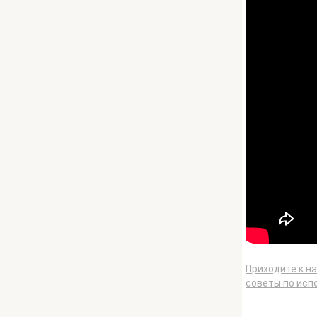
Приходите к н
советы по исп