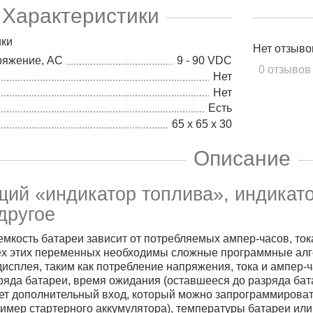
Характеристики
ики
Нет отзыво
ряжение, AC
9 - 90 VDC
0 отзывов
Нет
Нет
Есть
65 x 65 x 30
Описание
ий «индикатор топлива», индикато
другое
мкость батареи зависит от потребляемых ампер-часов, ток
сех этих переменных необходимы сложные программные алг
исплея, таким как потребление напряжения, тока и ампер-
ряда батареи, время ожидания (оставшееся до разряда бат
т дополнительный вход, который можно запрограммироват
имер стартерного аккумулятора), температуры батареи или