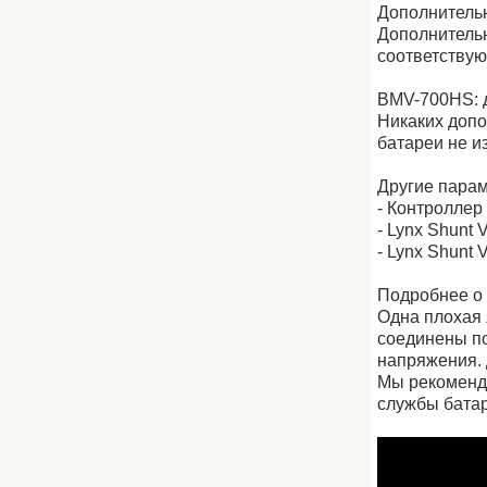
Дополнитель
Дополнительн
соответствую
BMV-700HS: д
Никаких допо
батареи не и
Другие пара
- Контроллер
- Lynx Shunt 
- Lynx Shunt
Подробнее о
Одна плохая 
соединены п
напряжения. 
Мы рекоменд
службы бата