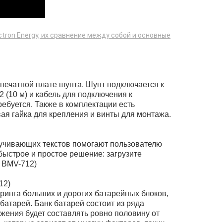
tron Energy, их сравнение между собой и основные
ечатной плате шунта. Шунт подключается к
 (10 м) и кабель для подключения к
ребуется. Также в комплектации есть
вая гайка для крепления и винты для монтажа.
учивающих текстов помогают пользователю
быстрое и простое решение: загрузите
й BMV-712)
12)
ринга больших и дорогих батарейных блоков,
батарей. Банк батарей состоит из ряда
жения будет составлять ровно половину от