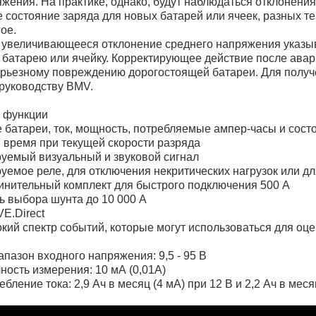
жения. На практике, однако, будут наблюдаться отклонения,
е состояние заряда для новых батарей или ячеек, разных т
ое.
увеличивающееся отклонение среднего напряжения указыв
батарею или ячейку. Корректирующее действие после авар
серьезному повреждению дорогостоящей батареи. Для полу
 руководству BMV.
 функции
 батареи, ток, мощность, потребляемые ампер-часы и сост
 время при текущей скорости разряда
уемый визуальный и звуковой сигнал
уемое реле, для отключения некритических нагрузок или д
динительный комплект для быстрого подключения 500 А
ь выбора шунта до 10 000 А
VE.Direct
окий спектр событий, которые могут использоваться для оц
апазон входного напряжения: 9,5 - 95 В
чность измерения: 10 мА (0,01А)
ебление тока: 2,9 Ач в месяц (4 мА) при 12 В и 2,2 Ач в меся