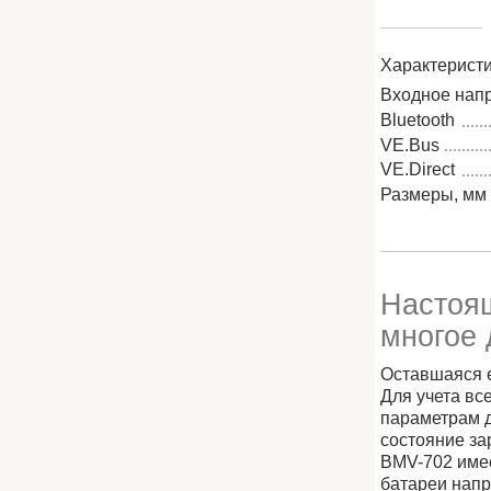
Характерист
Входное нап
Bluetooth
VE.Bus
VE.Direct
Размеры, мм
Настоящ
многое 
Оставшаяся е
Для учета в
параметрам д
состояние за
BMV-702 имее
батареи напр