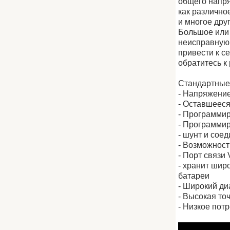
общего напря
как различно
и многое друг
Большое или 
неисправную 
привести к 
обратитесь к
Стандартные
- Напряжение
- Оставшееся
- Программир
- Программир
- шунт и сое
- Возможност
- Порт связи 
- хранит шир
батареи
- Широкий ди
- Высокая то
- Низкое потр