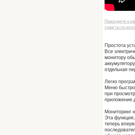
Приходите к н
советы по исп
Простота уст
Все электрич
монитору обы
аккумулятору
отдельная пе
Легко програ
Меню быстро
при просмотр
приложение д
Мониторинг н
Эта функция,
теперь вперв
последовател