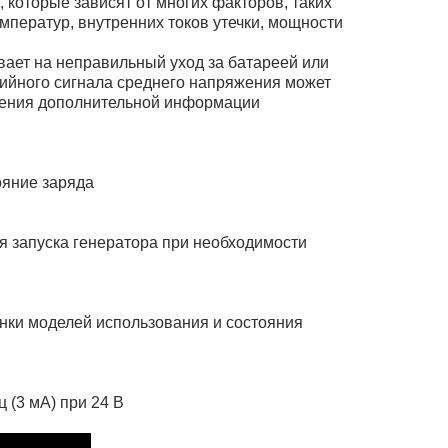
 которые зависят от многих факторов, таких
емператур, внутренних токов утечки, мощности
ает на неправильный уход за батареей или
ийного сигнала среднего напряжения может
чения дополнительной информации
ояние заряда
ля запуска генератора при необходимости
енки моделей использования и состояния
ц (3 мА) при 24 В